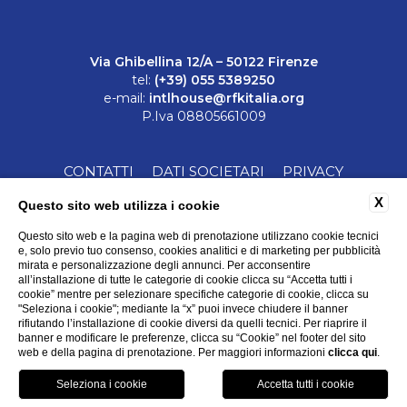
Via Ghibellina 12/A – 50122 Firenze
tel:
(+39) 055 5389250
e-mail:
intlhouse@rfkitalia.org
P.Iva 08805661009
CONTATTI
DATI SOCIETARI
PRIVACY
COOKIE
ACCESSIBILITÀ
X
Questo sito web utilizza i cookie
Questo sito web e la pagina web di prenotazione utilizzano cookie tecnici
e, solo previo tuo consenso, cookies analitici e di marketing per pubblicità
mirata e personalizzazione degli annunci. Per acconsentire
all’installazione di tutte le categorie di cookie clicca su “Accetta tutti i
cookie” mentre per selezionare specifiche categorie di cookie, clicca su
"Seleziona i cookie"; mediante la “x” puoi invece chiudere il banner
rifiutando l’installazione di cookie diversi da quelli tecnici. Per riaprire il
WEBSITE BY BLASTNESS
banner e modificare le preferenze, clicca su “Cookie” nel footer del sito
web e della pagina di prenotazione. Per maggiori informazioni
clicca qui
.